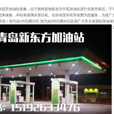
步提升加油站形象，位于南村驻地新东方中苑加油站进行全新升级后，于3
您来体验，本站有玻璃水加注机、全自动洗车机等免费为您服务，为使广
惠活动！加汽油100元赠20元 加汽油200元赠40元欢迎广大车主来我站加油体
2